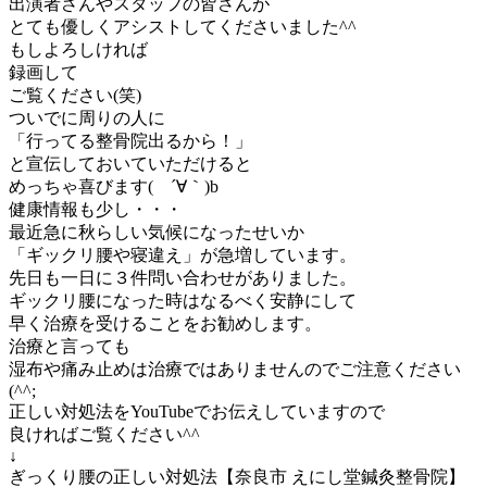
出演者さんやスタッフの皆さんが
とても優しくアシストしてくださいました^^
もしよろしければ
録画して
ご覧ください(笑)
ついでに周りの人に
「行ってる整骨院出るから！」
と宣伝しておいていただけると
めっちゃ喜びます( ´∀｀)b
健康情報も少し・・・
最近急に秋らしい気候になったせいか
「ギックリ腰や寝違え」が急増しています。
先日も一日に３件問い合わせがありました。
ギックリ腰になった時はなるべく安静にして
早く治療を受けることをお勧めします。
治療と言っても
湿布や痛み止めは治療ではありませんのでご注意ください
(^^;
正しい対処法をYouTubeでお伝えしていますので
良ければご覧ください^^
↓
ぎっくり腰の正しい対処法【奈良市 えにし堂鍼灸整骨院】