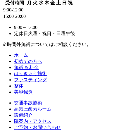
受付時間
月
火
水
木
金
土
日
祝
9:00-12:00
15:00-20:00
9:00～13:00
定休日
火曜・祝日・日曜午後
※時間外施術についてはご相談ください。
ホーム
初めての方へ
施術 & 料金
はりきゅう施術
ファスティング
整体
美容鍼灸
交通事故施術
高気圧酸素ルーム
設備紹介
院案内・アクセス
ご予約・お問い合わせ