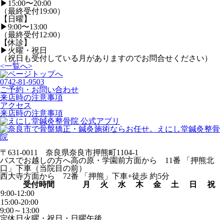
▶︎15:00〜20:00
（最終受付19:00）
【日曜】
▶︎9:00〜13:00
（最終受付12:00）
【休診】
▶︎火曜・祝日
（祝日も受付している月がありますのでお問合せください）
<
一覧へ
>
0742-81-9503
ご予約・お問い合わせ
来店時の注意事項
アクセス
来店時の注意事項
〒631-0011 奈良県奈良市押熊町1104-1
バスでお越しの方へ
高の原・学園前方面から 11番 「押熊北
口」下車（当院目の前）
西大寺方面から 72番 「押熊」下車+徒歩 約5分
受付時間
月
火
水
木
金
土
日
祝
9:00-12:00
15:00-20:00
9:00～13:00
定休日
火曜・祝日・日曜午後