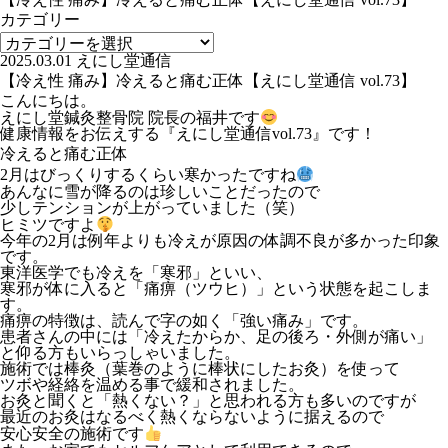
カテゴリー
2025.03.01
えにし堂通信
【冷え性 痛み】冷えると痛む正体【えにし堂通信 vol.73】
こんにちは。
えにし堂鍼灸整骨院 院長の福井です
健康情報をお伝えする『えにし堂通信vol.73』です！
冷えると痛む正体
2月はびっくりするくらい寒かったですね
あんなに雪が降るのは珍しいことだったので
少しテンションが上がっていました（笑）
ヒミツですよ
今年の2月は例年よりも冷えが原因の体調不良が多かった印象
です。
東洋医学でも冷えを「寒邪」といい、
寒邪が体に入ると「痛痹（ツウヒ）」という状態を起こしま
す。
痛痹の特徴は、読んで字の如く「強い痛み」です。
患者さんの中には「冷えたからか、足の後ろ・外側が痛い」
と仰る方もいらっしゃいました。
施術では棒灸（葉巻のように棒状にしたお灸）を使って
ツボや経絡を温める事で緩和されました。
お灸と聞くと「熱くない？」と思われる方も多いのですが
最近のお灸はなるべく熱くならないように据えるので
安心安全の施術です