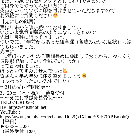
また、お家でもセルフケアとして利用できるので
ご自身でもやってみたい方には、
灸点といってツボに印を付けさせていただきますので
お気軽にご質問ください
【えにしの戯言】
実は年末から咳が続いておりまして…
いよいよ気管支喘息のようになってきたので
先日耳鼻科に行ってきました。
ついでに、1年前からあった後鼻漏（蓄膿みたいな症状）も診
てもらいました。
先生に
「1年ほっといたの？期間長めに薬出しておくから、ゆっくり
長期戦で治していく作戦でいこっか」
って言われました。
ほっといてすみませんでした
皆さんも早め早めに体を整えましょう
（ふわっとしたいい先生でした）
〜3月の受付時間変更〜
3月20日（木・祝）：通常受付
〜〜えにし堂鍼灸整骨院〜〜
TEL:0742819503
HP: https://enishidou.net
YouTube：
https://www.youtube.com/channelUC2QxIXImorSSlE7CtBBmokQ
【平日】
▶︎9:00〜12:00
（最終受付11:00）