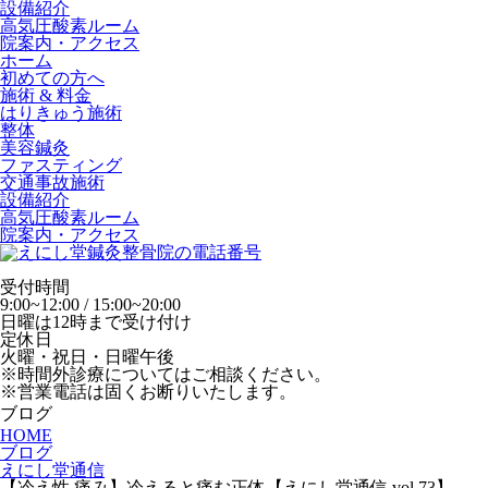
設備紹介
高気圧酸素ルーム
院案内・アクセス
ホーム
初めての方へ
施術 & 料金
はりきゅう施術
整体
美容鍼灸
ファスティング
交通事故施術
設備紹介
高気圧酸素ルーム
院案内・アクセス
受付時間
9:00~12:00 / 15:00~20:00
日曜は12時まで受け付け
定休日
火曜・祝日・日曜午後
※時間外診療についてはご相談ください。
※営業電話は固くお断りいたします。
ブログ
HOME
ブログ
えにし堂通信
【冷え性 痛み】冷えると痛む正体【えにし堂通信 vol.73】