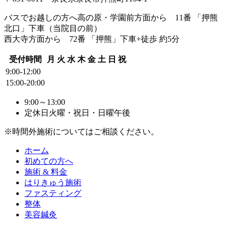
バスでお越しの方へ
高の原・学園前方面から 11番 「押熊
北口」下車（当院目の前）
西大寺方面から 72番 「押熊」下車+徒歩 約5分
受付時間
月
火
水
木
金
土
日
祝
9:00-12:00
15:00-20:00
9:00～13:00
定休日
火曜・祝日・日曜午後
※時間外施術についてはご相談ください。
ホーム
初めての方へ
施術 & 料金
はりきゅう施術
ファスティング
整体
美容鍼灸