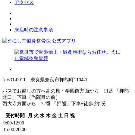
アクセス
来店時の注意事項
〒631-0011 奈良県奈良市押熊町1104-1
バスでお越しの方へ
高の原・学園前方面から 11番 「押熊
北口」下車（当院目の前）
西大寺方面から 72番 「押熊」下車+徒歩 約5分
受付時間
月
火
水
木
金
土
日
祝
9:00-12:00
15:00-20:00