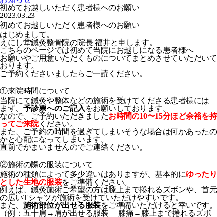
初めてお越しいただく患者様へのお願い
2023.03.23
初めてお越しいただく患者様へのお願い
はじめまして。
えにし堂鍼灸整骨院の院長 福井と申します。
こちらのページでは初めて当院にお越しになる患者様へ
お願いやご用意いただくものについてまとめさせていただいて
おります。
ご予約くださいましたらご一読ください。
①来院時間について
当院にて鍼灸や整体などの施術を受けてくださる患者様には
まず、
予診票へのご記入
をお願いしております。
なので、ご予約いただきました
お時間の10〜15分ほど余裕を持
ってご来院
ください。
また、ご予約の時間を過ぎてしまいそうな場合は何かあったの
かと心配になってしまいます。
直前でかまいませんのでご連絡ください。
②施術の際の服装について
施術の種類によって多少違いはありますが、基本的に
ゆったり
とした生地の服装
をご準備ください。
例えば、鍼灸施術ご希望の方は膝上まで捲れるズボンや、首元
の広いTシャツが施術を受けていただけやすいです。
また、
施術部位が出せる服装
をご準備いただけると幸いです。
（例：五十肩→肩が出せる服装 膝痛→膝上まで捲れるズボ