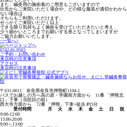
また、鍼灸用の施術着のご用意もございますので
出先からご来院いただく場合や、どの様な服装が適切かわから
ない場合は
そちらもご利用いただけます。
せっかくご来院いただく以上
できる限り気持ちよく施術を受けていただきたいと考え、
少々細かいところまでお願いする形となってしまいますが
ご協力お願いいたします。
<
一覧へ
>
0742-81-9503
ご予約・お問い合わせ
来店時の注意事項
アクセス
来店時の注意事項
〒631-0011 奈良県奈良市押熊町1104-1
バスでお越しの方へ
高の原・学園前方面から 11番 「押熊北
口」下車（当院目の前）
西大寺方面から 72番 「押熊」下車+徒歩 約5分
受付時間
月
火
水
木
金
土
日
祝
9:00-12:00
15:00-20:00
9:00～13:00