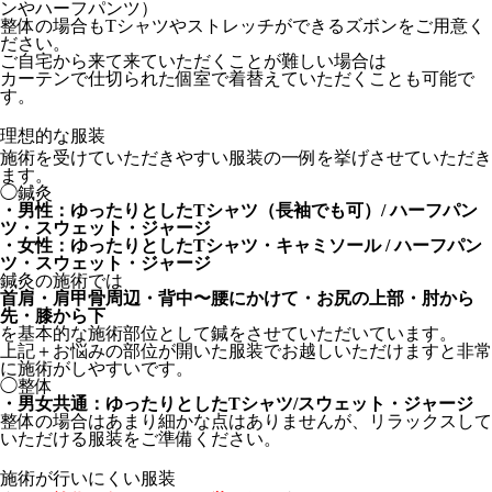
ンやハーフパンツ）
整体の場合もTシャツやストレッチができるズボンをご用意く
ださい。
ご自宅から来て来ていただくことが難しい場合は
カーテンで仕切られた個室で着替えていただくことも可能で
す。
理想的な服装
施術を受けていただきやすい服装の一例を挙げさせていただき
ます。
◯鍼灸
・男性：ゆったりとしたTシャツ（長袖でも可）/ ハーフパン
ツ・スウェット・ジャージ
・女性：ゆったりとしたTシャツ・キャミソール / ハーフパン
ツ・スウェット・ジャージ
鍼灸の施術では
首肩・肩甲骨周辺・背中〜腰にかけて・お尻の上部・肘から
先・膝から下
を基本的な施術部位として鍼をさせていただいています。
上記＋お悩みの部位が開いた服装でお越しいただけますと非常
に施術がしやすいです。
◯整体
・男女共通：ゆったりとしたTシャツ/スウェット・ジャージ
整体の場合はあまり細かな点はありませんが、リラックスして
いただける服装をご準備ください。
施術が行いにくい服装