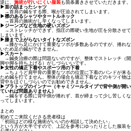
逆に、
施術が行いにくい服装
も箇条書きさせていただきます。
▶︎首の詰まったシャツ
→首肩の鍼をする際、喉が圧迫されてしまいます。
▶︎襟のあるシャツやタートルネック
→首肩の施術がし辛くなってしまいます。
▶︎ジーンズなど生地の硬いズボン
→ストレッチができず、指圧の際硬い生地が圧を分散させて
しまいます。
▶︎膝まで上がらないタイトなズボン
→膝から足にかけて重要なツボが多数あるのですが、捲れな
いため足の鍼ができません。
▶︎スカート
→鍼灸治療の際は問題ないのですが、整体でストレッチ（開
脚や脚を持ち上げる）がしづらいいです。
▶︎女性の矯正下着やスポーツ用の下着
→ちょうど肩甲骨の重要なツボの位置に下着のバンドが来る
ため鍼を打てません。整体の場合も矯正下着などのキツイ物は
背中をほぐしづらいのでお勧めできません。
▶︎ブラトップのインナー（キャミソールタイプで背中側が開い
ていれば問題ありません）
→鍼をする際に背中側が捲れず、首が締まって少し苦しくな
ってしまいます。
まとめ
初めてご来院くださる患者様は
「初回はどの様な施術がいいのか相談して決めたい」
という方が大半ですので、上記を参考にゆったりとした服装を
お選びください。