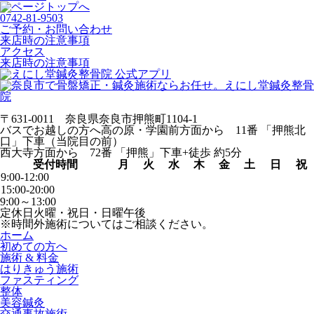
0742-81-9503
ご予約・お問い合わせ
来店時の注意事項
アクセス
来店時の注意事項
〒631-0011 奈良県奈良市押熊町1104-1
バスでお越しの方へ
高の原・学園前方面から 11番 「押熊北
口」下車（当院目の前）
西大寺方面から 72番 「押熊」下車+徒歩 約5分
受付時間
月
火
水
木
金
土
日
祝
9:00-12:00
15:00-20:00
9:00～13:00
定休日
火曜・祝日・日曜午後
※時間外施術についてはご相談ください。
ホーム
初めての方へ
施術 & 料金
はりきゅう施術
ファスティング
整体
美容鍼灸
交通事故施術