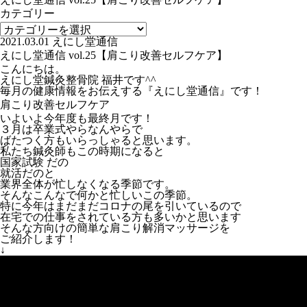
カテゴリー
2021.03.01
えにし堂通信
えにし堂通信 vol.25【肩こり改善セルフケア】
こんにちは。
えにし堂鍼灸整骨院 福井です^^
毎月の健康情報をお伝えする『えにし堂通信』です！
肩こり改善セルフケア
いよいよ今年度も最終月です！
３月は卒業式やらなんやらで
ばたつく方もいらっしゃると思います。
私たち鍼灸師もこの時期になると
国家試験 だの
就活だのと
業界全体が忙しなくなる季節です。
そんなこんなで何かと忙しいこの季節。
特に今年はまだまだコロナの尾を引いているので
在宅での仕事をされている方も多いかと思います
そんな方向けの簡単な肩こり解消マッサージを
ご紹介します！
↓