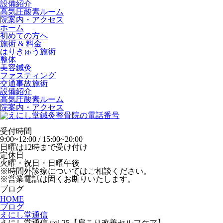
設備紹介
高気圧酸素ルーム
院案内・アクセス
ホーム
初めての方へ
施術 & 料金
はりきゅう施術
整体
美容鍼灸
ファスティング
交通事故施術
設備紹介
高気圧酸素ルーム
院案内・アクセス
受付時間
9:00~12:00 / 15:00~20:00
日曜は12時まで受け付け
定休日
火曜・祝日・日曜午後
※時間外診療についてはご相談ください。
※営業電話は固くお断りいたします。
ブログ
HOME
ブログ
えにし堂通信
えにし堂通信 vol.25【肩こり改善セルフケア】