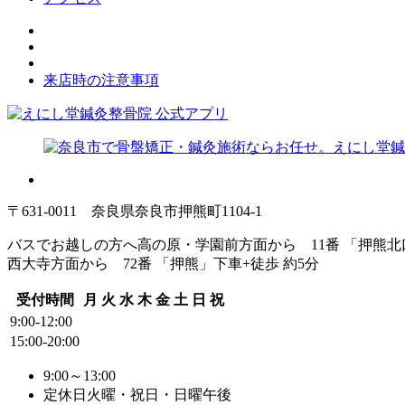
来店時の注意事項
〒631-0011 奈良県奈良市押熊町1104-1
バスでお越しの方へ
高の原・学園前方面から 11番 「押熊
西大寺方面から 72番 「押熊」下車+徒歩 約5分
受付時間
月
火
水
木
金
土
日
祝
9:00-12:00
15:00-20:00
9:00～13:00
定休日
火曜・祝日・日曜午後