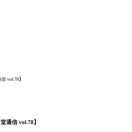
ol.78】
信 vol.78】