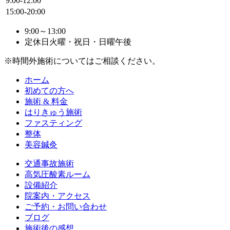
9:00-12:00
15:00-20:00
9:00～13:00
定休日
火曜・祝日・日曜午後
※時間外施術についてはご相談ください。
ホーム
初めての方へ
施術 & 料金
はりきゅう施術
ファスティング
整体
美容鍼灸
交通事故施術
高気圧酸素ルーム
設備紹介
院案内・アクセス
ご予約・お問い合わせ
ブログ
施術後の感想