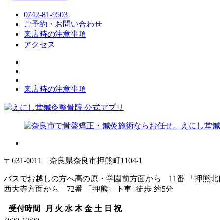
0742-81-9503
ご予約・お問い合わせ
来店時の注意事項
アクセス
来店時の注意事項
〒631-0011 奈良県奈良市押熊町1104-1
バスでお越しの方へ
高の原・学園前方面から 11番 「押熊
西大寺方面から 72番 「押熊」下車+徒歩 約5分
受付時間
月
火
水
木
金
土
日
祝