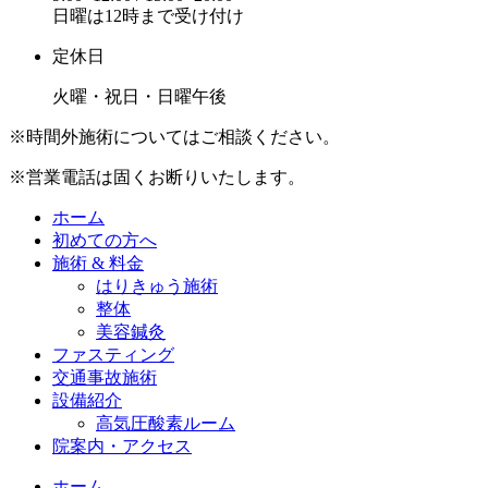
日曜は12時まで受け付け
定休日
火曜・祝日・日曜午後
※時間外施術についてはご相談ください。
※営業電話は固くお断りいたします。
ホーム
初めての方へ
施術 & 料金
はりきゅう施術
整体
美容鍼灸
ファスティング
交通事故施術
設備紹介
高気圧酸素ルーム
院案内・アクセス
ホーム