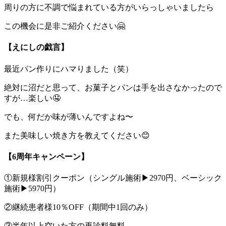
周りの方に不調で悩まれている方がいらっしゃいましたら
この機会に是非ご紹介ください🤗
【えにしの戯言】
最近パン作りにハマりました（笑）
絶対に沼だと思って、お菓子とパンは手を出さなかったので
すが…楽しい🤤
でも、何だか味が薄いんですよね〜
また美味しい焼き方を教えてください😊
【6周年キャンペーン】
①新規様割引クーポン（シングル施術▶︎2970円、ベーシック
施術▶︎5970円）
②継続患者様10％OFF（期間中1回のみ）
③半年以上空いた方の再診料無料