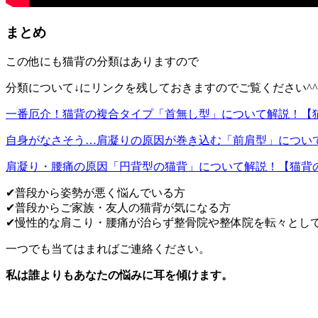
まとめ
この他にも猫背の分類はありますので
分類について↓にリンクを残しておきますのでご覧ください^^
一番厄介！猫背の複合タイプ「首無し型」について解説！【
自身がなさそう…肩凝りの原因が巻き込む「前肩型」につい
肩凝り・腰痛の原因「円背型の猫背」について解説！【猫背
✔普段から姿勢が悪く悩んでいる方
✔普段からご家族・友人の猫背が気になる方
✔慢性的な肩こり・腰痛が治らず整骨院や整体院を転々とし
一つでも当てはまればご連絡ください。
私は誰よりもあなたの悩みに耳を傾けます。