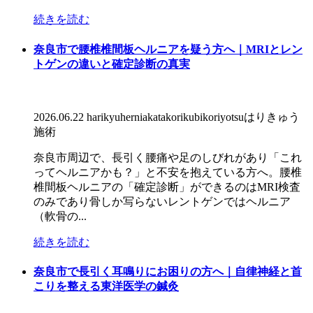
続きを読む
奈良市で腰椎椎間板ヘルニアを疑う方へ｜MRIとレン
トゲンの違いと確定診断の真実
2026.06.22
harikyu
hernia
katakori
kubikori
yotsu
はりきゅう
施術
奈良市周辺で、長引く腰痛や足のしびれがあり「これ
ってヘルニアかも？」と不安を抱えている方へ。腰椎
椎間板ヘルニアの「確定診断」ができるのはMRI検査
のみであり骨しか写らないレントゲンではヘルニア
（軟骨の...
続きを読む
奈良市で長引く耳鳴りにお困りの方へ｜自律神経と首
こりを整える東洋医学の鍼灸