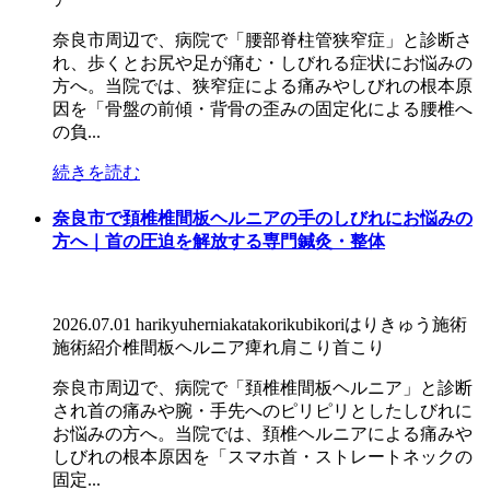
奈良市周辺で、病院で「腰部脊柱管狭窄症」と診断さ
れ、歩くとお尻や足が痛む・しびれる症状にお悩みの
方へ。当院では、狭窄症による痛みやしびれの根本原
因を「骨盤の前傾・背骨の歪みの固定化による腰椎へ
の負...
続きを読む
奈良市で頚椎椎間板ヘルニアの手のしびれにお悩みの
方へ｜首の圧迫を解放する専門鍼灸・整体
2026.07.01
harikyu
hernia
katakori
kubikori
はりきゅう施術
施術紹介
椎間板ヘルニア
痺れ
肩こり
首こり
奈良市周辺で、病院で「頚椎椎間板ヘルニア」と診断
され首の痛みや腕・手先へのピリピリとしたしびれに
お悩みの方へ。当院では、頚椎ヘルニアによる痛みや
しびれの根本原因を「スマホ首・ストレートネックの
固定...