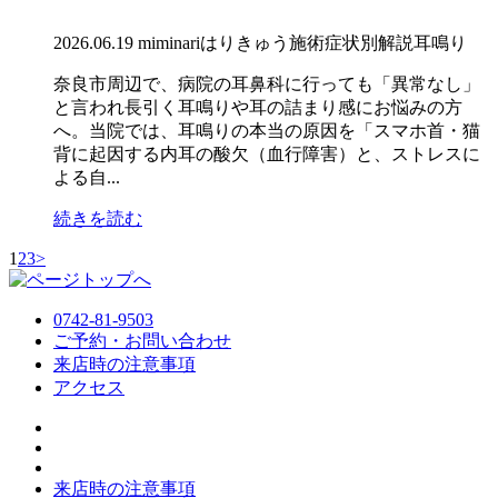
2026.06.19
miminari
はりきゅう施術
症状別解説
耳鳴り
奈良市周辺で、病院の耳鼻科に行っても「異常なし」
と言われ長引く耳鳴りや耳の詰まり感にお悩みの方
へ。当院では、耳鳴りの本当の原因を「スマホ首・猫
背に起因する内耳の酸欠（血行障害）と、ストレスに
よる自...
続きを読む
1
2
3
>
0742-81-9503
ご予約・お問い合わせ
来店時の注意事項
アクセス
来店時の注意事項