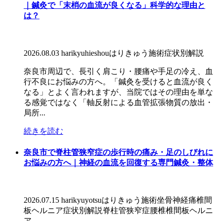
｜鍼灸で「末梢の血流が良くなる」科学的な理由と
は？
2026.08.03
harikyu
hieshou
はりきゅう施術
症状別解説
奈良市周辺で、長引く肩こり・腰痛や手足の冷え、血
行不良にお悩みの方へ。「鍼灸を受けると血流が良く
なる」とよく言われますが、当院ではその理由を単な
る感覚ではなく「軸反射による血管拡張物質の放出・
局所...
続きを読む
奈良市で脊柱管狭窄症の歩行時の痛み・足のしびれに
お悩みの方へ｜神経の血流を回復する専門鍼灸・整体
2026.07.15
harikyu
yotsu
はりきゅう施術
坐骨神経痛
椎間
板ヘルニア
症状別解説
脊柱管狭窄症
腰椎椎間板ヘルニ
ア