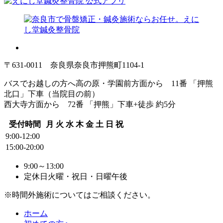
〒631-0011 奈良県奈良市押熊町1104-1
バスでお越しの方へ
高の原・学園前方面から 11番 「押熊
北口」下車（当院目の前）
西大寺方面から 72番 「押熊」下車+徒歩 約5分
受付時間
月
火
水
木
金
土
日
祝
9:00-12:00
15:00-20:00
9:00～13:00
定休日
火曜・祝日・日曜午後
※時間外施術についてはご相談ください。
ホーム